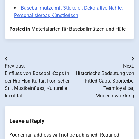
Baseballmütze mit Stickerei: Dekorative Nähte,
Personalisierbar, Künstlerisch
Posted in
Materialarten für Baseballmützen und Hüte
Post
Previous:
Next:
navigation
Einfluss von Baseball-Caps in
Historische Bedeutung von
der Hip-Hop-Kultur: Ikonischer
Fitted Caps: Sporterbe,
Stil, Musikeinfluss, Kulturelle
Teamloyalität,
Identität
Modeentwicklung
Leave a Reply
Your email address will not be published.
Required