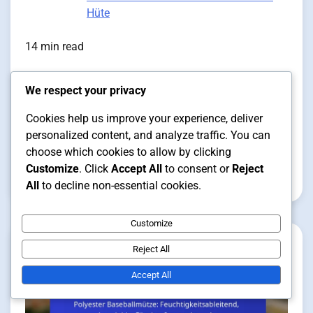
Hüte
14 min read
We respect your privacy
Leder Baseballmütze:
Cookies help us improve your experience, deliver
Hochwertiges Material, Stilvoll,
personalized content, and analyze traffic. You can
Langlebig
choose which cookies to allow by clicking
Customize
. Click
Accept All
to consent or
Reject
Lukas Müller
23/01/2026
All
to decline non-essential cookies.
Customize
Reject All
Accept All